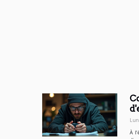
Co
d'
Lun
À l