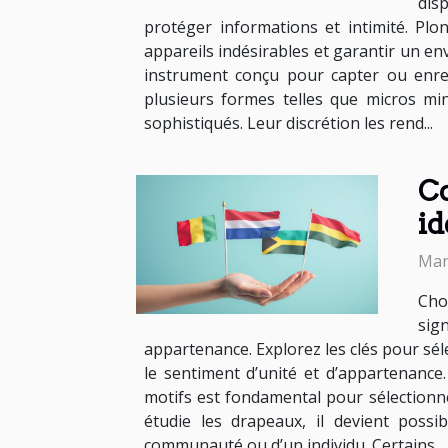
dis
protéger informations et intimité. Pl
appareils indésirables et garantir un en
instrument conçu pour capter ou enreg
plusieurs formes telles que micros mi
sophistiqués. Leur discrétion les rend...
Co
id
Mar
Cho
sig
appartenance. Explorez les clés pour sél
le sentiment d’unité et d’appartenance
motifs est fondamental pour sélectionner
étudie les drapeaux, il devient possi
communauté ou d’un individu. Certains...