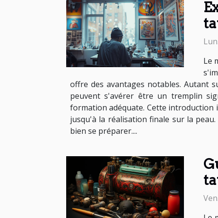
Ex
ta
Lun.
Le m
s'i
offre des avantages notables. Autant s
peuvent s'avérer être un tremplin sig
formation adéquate. Cette introduction i
jusqu'à la réalisation finale sur la pea
bien se préparer....
Gu
ta
Ven
Le 