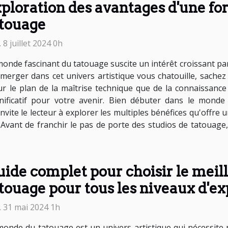
ploration des avantages d'une f
touage
 8 juillet 2024 0h
onde fascinant du tatouage suscite un intérêt croissant parm
mmerger dans cet univers artistique vous chatouille, sache
ur le plan de la maîtrise technique que de la connaissanc
nificatif pour votre avenir. Bien débuter dans le mond
nvite le lecteur à explorer les multiples bénéfices qu'offre
u. Avant de franchir le pas de porte des studios de tatouag
ide complet pour choisir le mei
touage pour tous les niveaux d'e
. 31 mai 2024 1h
monde du tatouage est un univers artistique qui nécessite n