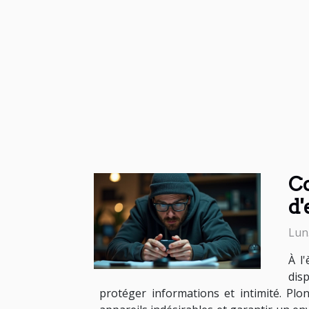
Co
d'
Lun
À l
dis
protéger informations et intimité. Pl