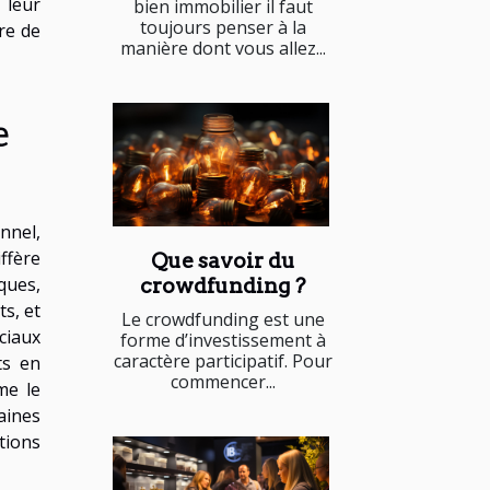
 leur
bien immobilier il faut
toujours penser à la
re de
manière dont vous allez...
e
nnel,
ffère
Que savoir du
ques,
crowdfunding ?
ts, et
Le crowdfunding est une
ciaux
forme d’investissement à
caractère participatif. Pour
ts en
commencer...
me le
aines
tions