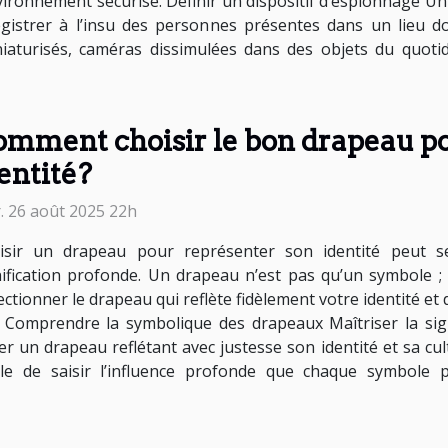
vironnement sécurisé. Définir un dispositif d’espionnage Un
istrer à l’insu des personnes présentes dans un lieu do
niaturisés, caméras dissimulées dans des objets du quot
mment choisir le bon drapeau po
entité?
. 26 août 2025 22h
isir un drapeau pour représenter son identité peut s
nification profonde. Un drapeau n’est pas qu’un symbole ; 
ectionner le drapeau qui reflète fidèlement votre identité 
. Comprendre la symbolique des drapeaux Maîtriser la sign
 un drapeau reflétant avec justesse son identité et sa cultur
ble de saisir l’influence profonde que chaque symbole 