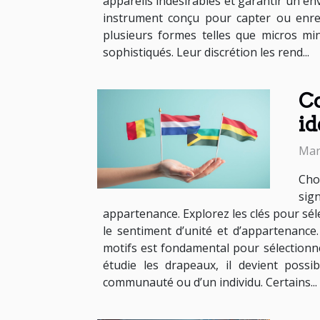
appareils indésirables et garantir un en
instrument conçu pour capter ou enreg
plusieurs formes telles que micros mi
sophistiqués. Leur discrétion les rend...
Co
id
Mar
Cho
sig
appartenance. Explorez les clés pour sél
le sentiment d’unité et d’appartenance
motifs est fondamental pour sélectionner
étudie les drapeaux, il devient possi
communauté ou d’un individu. Certains...