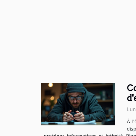
Co
d'
Lun
À l
dis