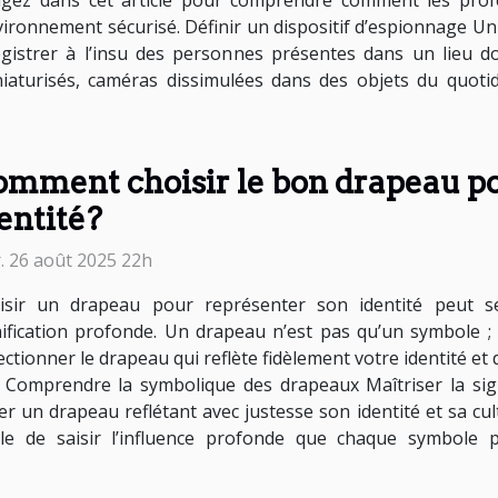
ongez dans cet article pour comprendre comment les prof
vironnement sécurisé. Définir un dispositif d’espionnage Un
istrer à l’insu des personnes présentes dans un lieu do
niaturisés, caméras dissimulées dans des objets du quot
mment choisir le bon drapeau po
entité?
. 26 août 2025 22h
isir un drapeau pour représenter son identité peut s
nification profonde. Un drapeau n’est pas qu’un symbole ; 
ectionner le drapeau qui reflète fidèlement votre identité 
. Comprendre la symbolique des drapeaux Maîtriser la sign
 un drapeau reflétant avec justesse son identité et sa cultur
ble de saisir l’influence profonde que chaque symbole 